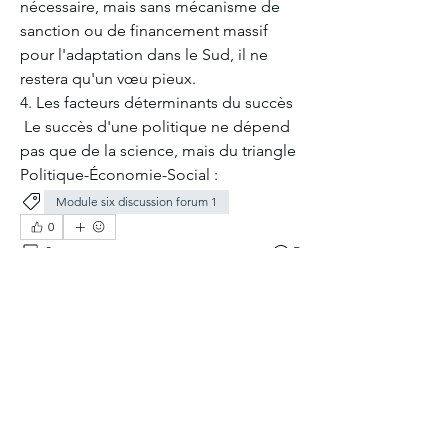
nécessaire, mais sans mécanisme de 
sanction ou de financement massif 
pour l'adaptation dans le Sud, il ne 
restera qu'un vœu pieux.
​4. Les facteurs déterminants du succès
 ​Le succès d'une politique ne dépend 
pas que de la science, mais du triangle 
Politique-Économie-Social :
Module six discussion forum 1
0
0
5
Write a comment...
About
Welcome to the group! You can
connect with other members, ge
...
Read more